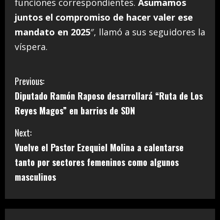
funciones correspondientes.
Asumamos
juntos el compromiso de hacer valer ese
mandato en 2025
″, llamó a sus seguidores la
víspera.
C
Previous:
Diputado Ramón Raposo desarrollará “Ruta de Los
o
Reyes Magos” en barrios de SDN
n
Next:
t
Vuelve el Pastor Ezequiel Molina a calentarse
i
tanto por sectores femeninos como algunos
masculinos
n
u