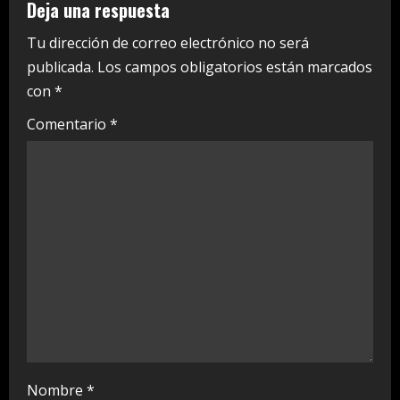
e
Deja una respuesta
R
Tu dirección de correo electrónico no será
publicada.
Los campos obligatorios están marcados
e
con
*
a
Comentario
*
d
i
n
g
Nombre
*