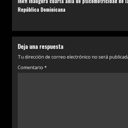
Inefi inaugura cuarta aula de psicomotricidad de l
o
República Dominicana
n
t
i
Deja una respuesta
n
Tu dirección de correo electrónico no será publicad
u
Comentario
*
e
R
e
a
d