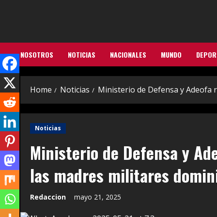
Skip
to
content
NOSOTROS
NOTICIAS
NACIONALES
MUNDO
DEPOR
Home
Noticias
Ministerio de Defensa y Adeofa 
Noticias
Ministerio de Defensa y Ad
las madres militares domin
Redaccion
mayo 21, 2025