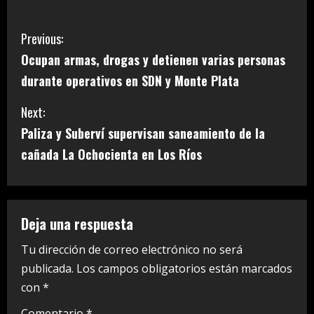
C
Previous:
Ocupan armas, drogas y detienen varias personas
o
durante operativos en SDN y Monte Plata
n
Next:
t
Paliza y Suberví supervisan saneamiento de la
i
cañada La Ochocienta en Los Ríos
n
u
Deja una respuesta
e
Tu dirección de correo electrónico no será
publicada.
Los campos obligatorios están marcados
R
con
*
e
Comentario
*