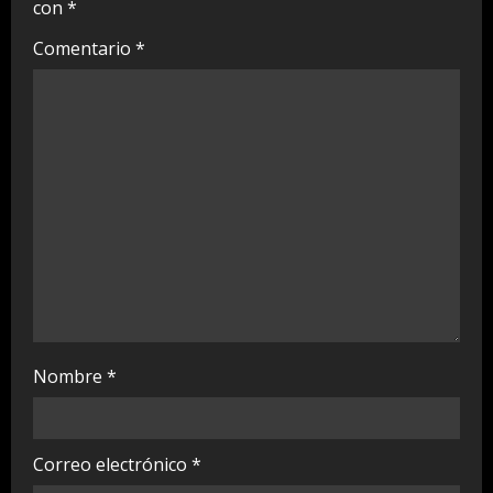
con
*
e
Comentario
*
a
d
i
n
g
Nombre
*
Correo electrónico
*