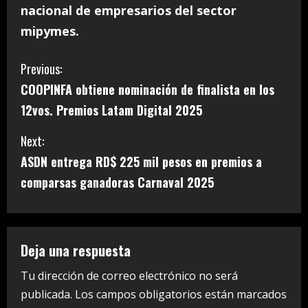
nacional de empresarios del sector
mipymes.
C
Previous:
COOPINFA obtiene nominación de finalista en los
o
12vos. Premios Latam Digital 2025
n
Next:
t
ASDN entrega RD$ 225 mil pesos en premios a
i
comparsas ganadoras Carnaval 2025
n
u
Deja una respuesta
e
Tu dirección de correo electrónico no será
publicada.
Los campos obligatorios están marcados
R