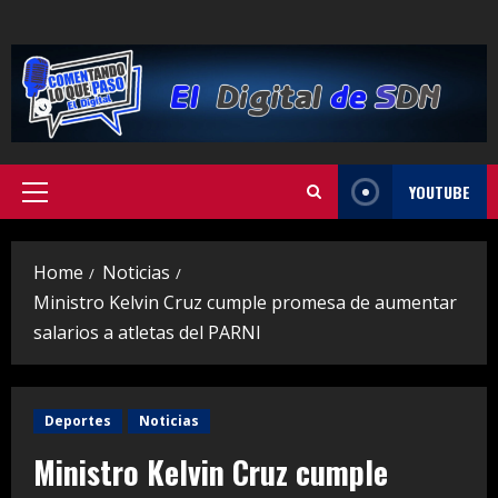
Skip
to
content
YOUTUBE
Primary
Menu
Home
Noticias
Ministro Kelvin Cruz cumple promesa de aumentar
salarios a atletas del PARNI
Deportes
Noticias
Ministro Kelvin Cruz cumple