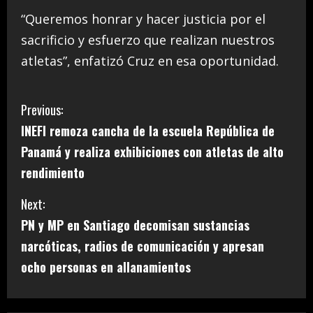
“Queremos honrar y hacer justicia por el
sacrificio y esfuerzo que realizan nuestros
atletas”, enfatizó Cruz en esa oportunidad.
C
Previous:
INEFI remoza cancha de la escuela República de
o
Panamá y realiza exhibiciones con atletas de alto
n
rendimiento
t
Next:
i
PN y MP en Santiago decomisan sustancias
narcóticas, radios de comunicación y apresan
n
ocho personas en allanamientos
u