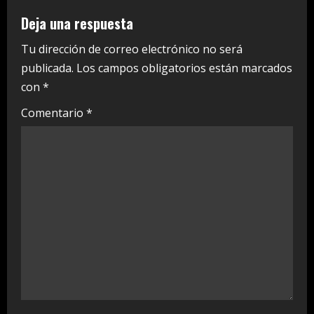
e
Deja una respuesta
R
Tu dirección de correo electrónico no será
e
publicada.
Los campos obligatorios están marcados
a
con
*
Comentario
*
d
i
n
g