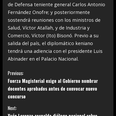
de Defensa teniente general Carlos Antonio
Fernández Onofre; y posteriormente
sostendrá reuniones con los ministros de
Salud, Víctor Atallah, y de Industria y
Comercio, Víctor (Ito) Bisonó. Previo a su
salida del país, el diplomático keniano
tendrá una adiencia con el presidente Luis
Abinader en el Palacio Nacional.
C
Previous:
Fuerza Magisterial exige al Gobierno nombrar
o
docentes aprobados antes de convocar nuevo
n
concurso
t
Next:
Yván Lorenzo respalda diálogo nacional sobre