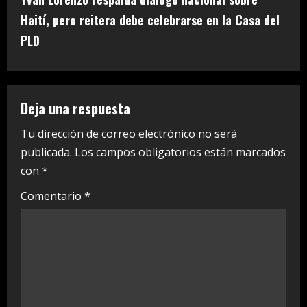
i
Haití, pero reitera debe celebrarse en la Casa del
n
PLD
u
e
Deja una respuesta
R
Tu dirección de correo electrónico no será
e
publicada.
Los campos obligatorios están marcados
a
con
*
Comentario
*
d
i
n
g