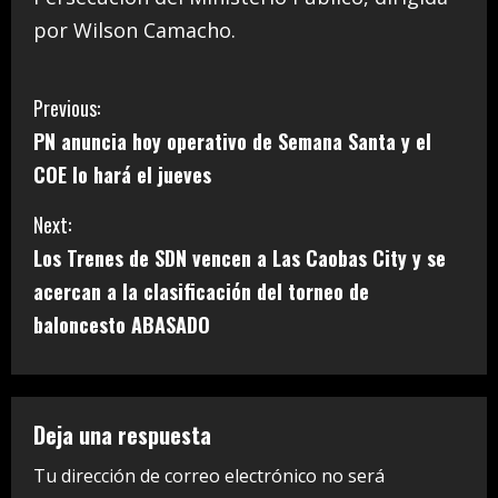
por Wilson Camacho.
C
Previous:
PN anuncia hoy operativo de Semana Santa y el
o
COE lo hará el jueves
n
Next:
t
Los Trenes de SDN vencen a Las Caobas City y se
i
acercan a la clasificación del torneo de
baloncesto ABASADO
n
u
e
Deja una respuesta
R
Tu dirección de correo electrónico no será