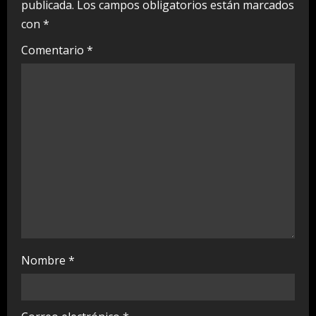
publicada.
Los campos obligatorios están marcados
e
con
*
a
Comentario
*
d
i
n
g
Nombre
*