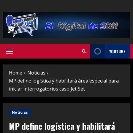
Skip
to
content
YOUTUBE
Primary
Menu
Home
Noticias
MP define logística y habilitará área especial para
iniciar interrogatorios caso Jet Set
Noticias
MP define logística y habilitará