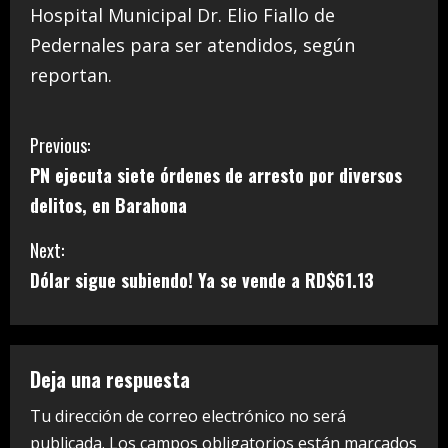
Hospital Municipal Dr. Elio Fiallo de
Pedernales para ser atendidos, según
reportan.
C
Previous:
PN ejecuta siete órdenes de arresto por diversos
o
delitos, en Barahona
n
Next:
t
Dólar sigue subiendo! Ya se vende a RD$61.13
i
n
Deja una respuesta
u
Tu dirección de correo electrónico no será
e
publicada.
Los campos obligatorios están marcados