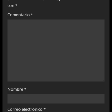
con
*
R
Comentario
*
e
a
d
i
n
g
Nombre
*
Correo electrónico
*