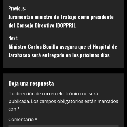
C
Previous:
Juramentan ministro de Trabajo como presidente
o
del Consejo Directivo IDOPPRIL
n
Next:
t
Ministro Carlos Bonilla asegura que el Hospital de
i
Jarabacoa será entregado en los próximos días
n
u
Deja una respuesta
e
Tu dirección de correo electrónico no será
publicada.
Los campos obligatorios están marcados
R
con
*
e
Comentario
*