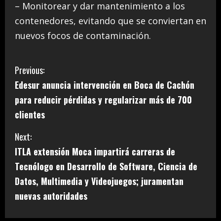
– Monitorear y dar mantenimiento a los
contenedores, evitando que se conviertan en
nuevos focos de contaminación.
C
Previous:
Edesur anuncia intervención en Boca de Cachón
o
para reducir pérdidas y regularizar más de 700
n
clientes
t
Next:
i
ITLA extensión Moca impartirá carreras de
Tecnólogo en Desarrollo de Software, Ciencia de
n
Datos, Multimedia y Videojuegos; juramentan
u
nuevas autoridades
e