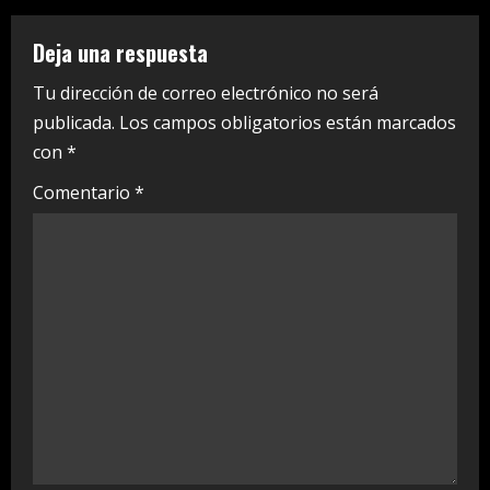
R
Deja una respuesta
e
Tu dirección de correo electrónico no será
a
publicada.
Los campos obligatorios están marcados
con
*
d
Comentario
*
i
n
g