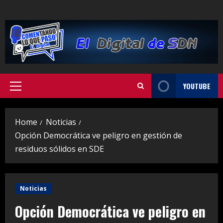
Skip
to
content
YOUTUBE
Primary
Menu
Home
Noticias
Opción Democrática ve peligro en gestión de
residuos sólidos en SDE
Noticias
Opción Democrática ve peligro en