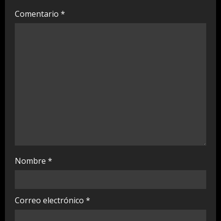
a
Comentario
*
d
i
n
g
Nombre
*
Correo electrónico
*