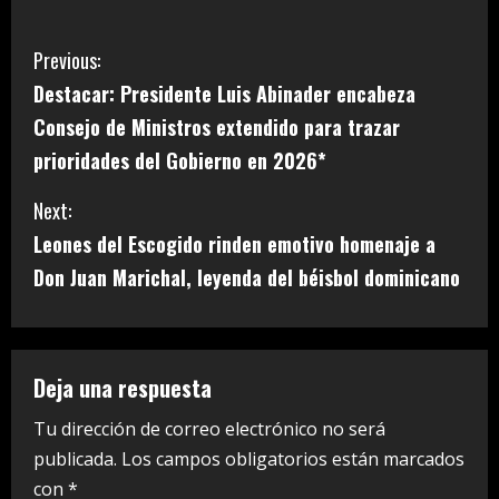
C
Previous:
Destacar: Presidente Luis Abinader encabeza
o
Consejo de Ministros extendido para trazar
n
prioridades del Gobierno en 2026*
t
Next:
i
Leones del Escogido rinden emotivo homenaje a
Don Juan Marichal, leyenda del béisbol dominicano
n
u
e
Deja una respuesta
R
Tu dirección de correo electrónico no será
publicada.
Los campos obligatorios están marcados
e
con
*