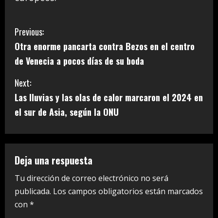
C
Previous:
Otra enorme pancarta contra Bezos en el centro
o
de Venecia a pocos días de su boda
n
Next:
t
Las lluvias y las olas de calor marcaron el 2024 en
i
el sur de Asia, según la ONU
n
u
Deja una respuesta
e
Tu dirección de correo electrónico no será
publicada.
Los campos obligatorios están marcados
R
con
*
e