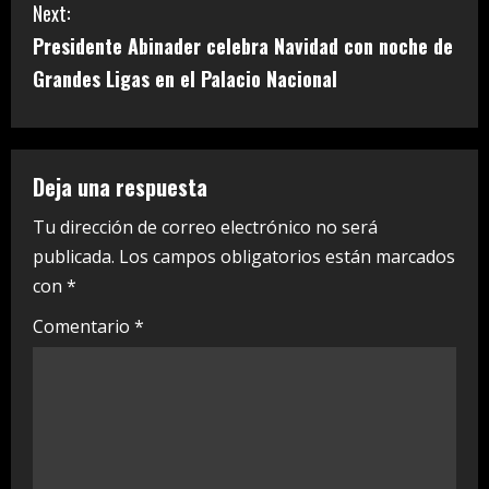
Next:
t
Presidente Abinader celebra Navidad con noche de
i
Grandes Ligas en el Palacio Nacional
n
u
Deja una respuesta
e
Tu dirección de correo electrónico no será
publicada.
Los campos obligatorios están marcados
R
con
*
e
Comentario
*
a
d
i