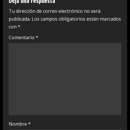
Deja una respuesta
e
Tu dirección de correo electrónico no será
publicada.
Los campos obligatorios están marcados
R
con
*
e
Comentario
*
a
d
i
n
g
Nombre
*