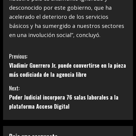
desconocido por este gobierno, que ha
acelerado el deterioro de los servicios
básicos y ha sumergido a nuestros sectores
en una involución social”, concluyó.
C
Previous:
Vladimir Guerrero Jr. puede convertirse en la pieza
o
más codiciada de la agencia libre
n
Next:
t
Poder Judicial incorpora 76 salas laborales a la
i
plataforma Acceso Digital
n
u