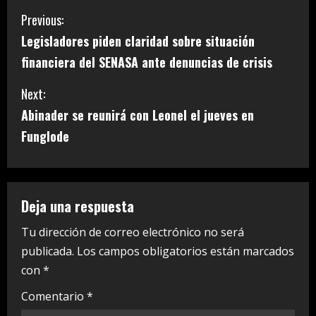
C
Previous:
Legisladores piden claridad sobre situación
o
financiera del SENASA ante denuncias de crisis
n
Next:
t
Abinader se reunirá con Leonel el jueves en
i
Funglode
n
u
Deja una respuesta
e
Tu dirección de correo electrónico no será
publicada.
Los campos obligatorios están marcados
R
con
*
e
Comentario
*