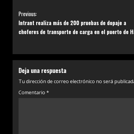
C
Previous:
Intrant realiza más de 200 pruebas de dopaje a
o
choferes de transporte de carga en el puerto de H
n
t
i
Deja una respuesta
n
Tu dirección de correo electrónico no será publicad
u
Comentario
*
e
R
e