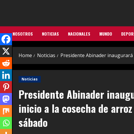
Skip
to
content
NOSOTROS
NOTICIAS
NACIONALES
MUNDO
DEPOR
Home
Noticias
Presidente Abinader inaugurará 
Noticias
Presidente Abinader inaugu
inicio a la cosecha de arro
sábado