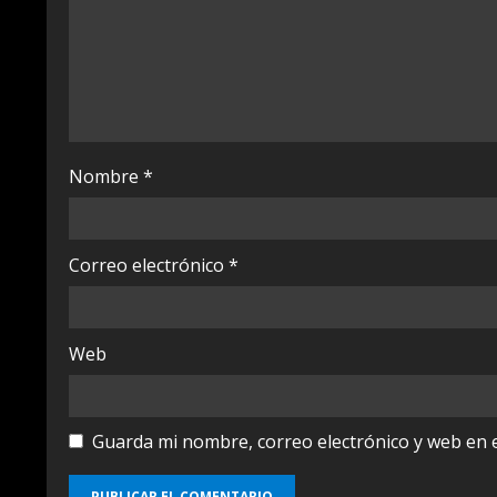
a
d
i
n
Nombre
*
g
Correo electrónico
*
Web
Guarda mi nombre, correo electrónico y web en 