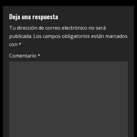
n
u
Deja una respuesta
e
Tu dirección de correo electrónico no será
publicada.
Los campos obligatorios están marcados
R
con
*
e
Comentario
*
a
d
i
n
g