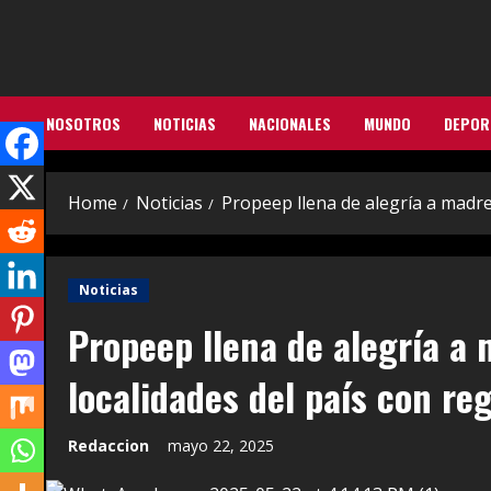
Skip
to
content
NOSOTROS
NOTICIAS
NACIONALES
MUNDO
DEPOR
Home
Noticias
Propeep llena de alegría a madre
Noticias
Propeep llena de alegría a
localidades del país con re
Redaccion
mayo 22, 2025