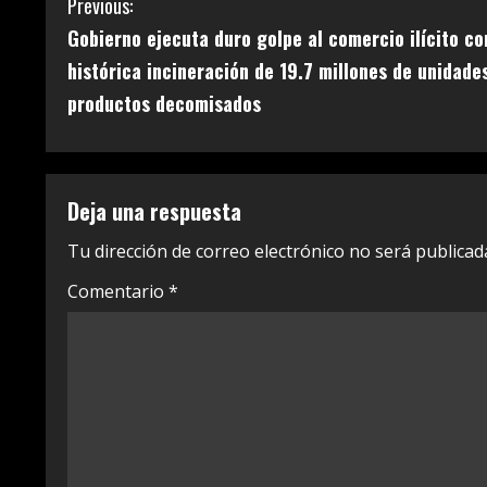
C
Previous:
Gobierno ejecuta duro golpe al comercio ilícito co
o
histórica incineración de 19.7 millones de unidade
n
productos decomisados
t
i
Deja una respuesta
n
Tu dirección de correo electrónico no será publicad
u
Comentario
*
e
R
e
a