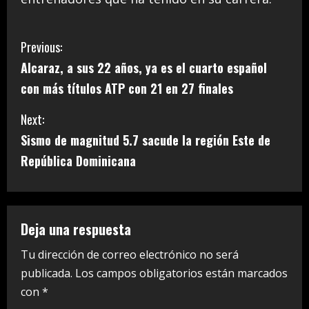
C
Previous:
Alcaraz, a sus 22 años, ya es el cuarto español
o
con más títulos ATP con 21 en 27 finales
n
Next:
t
Sismo de magnitud 5.7 sacude la región Este de
i
República Dominicana
n
u
Deja una respuesta
e
Tu dirección de correo electrónico no será
publicada.
Los campos obligatorios están marcados
R
con
*