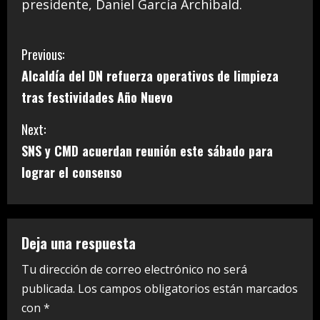
presidente, Daniel García Archibald.
C
Previous:
Alcaldía del DN refuerza operativos de limpieza
o
tras festividades Año Nuevo
n
Next:
t
SNS y CMD acuerdan reunión este sábado para
i
lograr el consenso
n
u
Deja una respuesta
e
Tu dirección de correo electrónico no será
publicada.
Los campos obligatorios están marcados
R
con
*