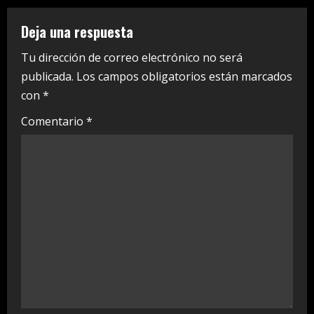
u
e
Deja una respuesta
R
Tu dirección de correo electrónico no será
publicada.
Los campos obligatorios están marcados
e
con
*
a
Comentario
*
d
i
n
g