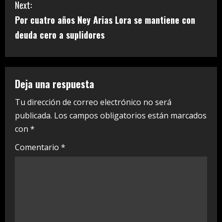
t
Next:
i
Por cuatro años Ney Arias Lora se mantiene con
deuda cero a suplidores
n
u
e
Deja una respuesta
R
Tu dirección de correo electrónico no será
publicada.
Los campos obligatorios están marcados
e
con
*
a
Comentario
*
d
i
n