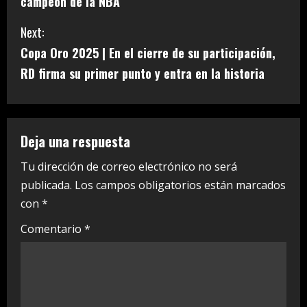
n
campeón de la NBA
t
Next:
i
Copa Oro 2025 | En el cierre de su participación,
RD firma su primer punto y entra en la historia
n
u
e
Deja una respuesta
R
Tu dirección de correo electrónico no será
publicada.
Los campos obligatorios están marcados
e
con
*
a
Comentario
*
d
i