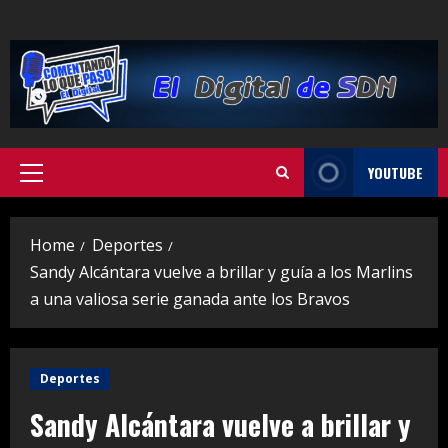
Skip
to
content
YOUTUBE
Primary
Menu
Home
Deportes
Sandy Alcántara vuelve a brillar y guía a los Marlins
a una valiosa serie ganada ante los Bravos
Deportes
Sandy Alcántara vuelve a brillar y