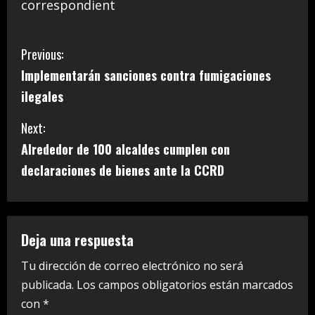
correspondient
C
Previous:
Implementarán sanciones contra fumigaciones
o
ilegales
n
Next:
t
Alrededor de 100 alcaldes cumplen con
i
declaraciones de bienes ante la CCRD
n
u
Deja una respuesta
e
Tu dirección de correo electrónico no será
publicada.
Los campos obligatorios están marcados
R
con
*