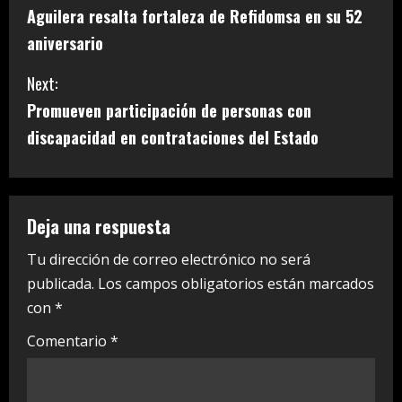
Aguilera resalta fortaleza de Refidomsa en su 52
o
aniversario
n
Next:
t
Promueven participación de personas con
i
discapacidad en contrataciones del Estado
n
u
Deja una respuesta
e
Tu dirección de correo electrónico no será
publicada.
Los campos obligatorios están marcados
R
con
*
e
Comentario
*
a