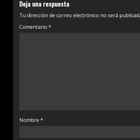
Deja una respuesta
i
Tu dirección de correo electrónico no será publicad
n
Comentario
*
u
e
R
e
a
d
i
Nombre
*
n
g