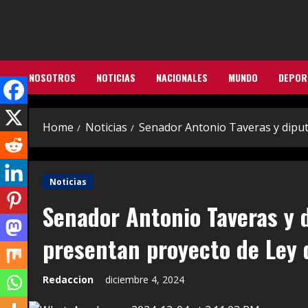
Skip
to
content
NOSOTROS
NOTICIAS
NACIONALES
MUNDO
DEPOR
Home
Noticias
Senador Antonio Taveras y dipu
Noticias
Senador Antonio Taveras y 
presentan proyecto de Ley 
Redaccion
diciembre 4, 2024