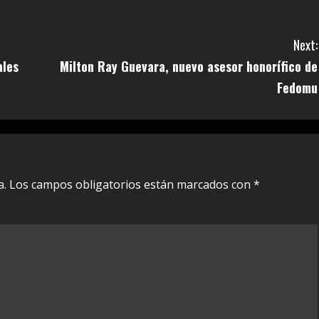
Next:
ales
Milton Ray Guevara, nuevo asesor honorífico de
Fedomu
a.
Los campos obligatorios están marcados con
*