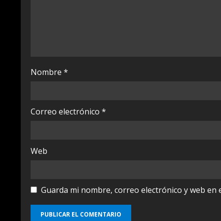
a
d
i
Nombre
*
n
g
Correo electrónico
*
Web
Guarda mi nombre, correo electrónico y web en 