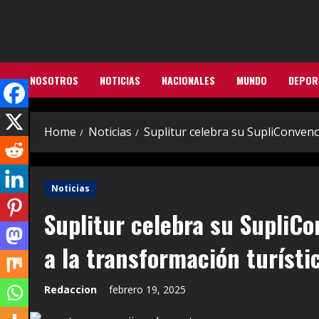
Skip
to
content
NOSOTROS
NOTICIAS
NACIONALES
MUNDO
DEPOR
Home
Noticias
Suplitur celebra su SupliConvenc
Noticias
Suplitur celebra su SupliC
a la transformación turísti
Redaccion
febrero 19, 2025