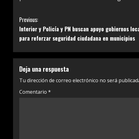
C
Previous:
Interior y Policía y PN buscan apoyo gobiernos loc
o
para reforzar seguridad ciudadana en municipios
n
t
Deja una respuesta
i
Tu dirección de correo electrónico no será publicad
n
Comentario
*
u
e
R
e