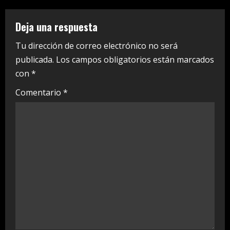
n
u
Deja una respuesta
e
Tu dirección de correo electrónico no será
publicada.
Los campos obligatorios están marcados
R
con
*
e
Comentario
*
a
d
i
n
g