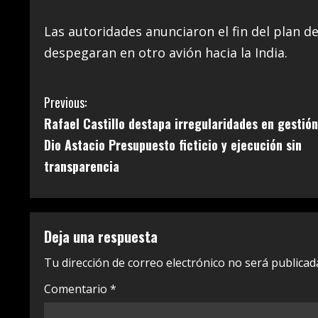
Las autoridades anunciaron el fin del plan d
despegaran en otro avión hacia la India.
C
Previous:
Rafael Castillo destapa irregularidades en gestión
o
Dio Astacio Presupuesto ficticio y ejecución sin
n
transparencia
t
i
Deja una respuesta
n
Tu dirección de correo electrónico no será publicad
u
Comentario
*
e