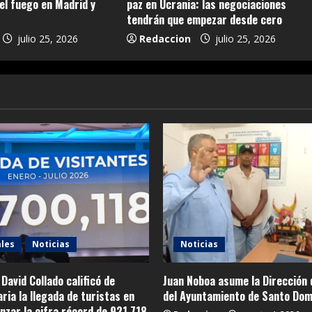
el fuego en Madrid y
paz en Ucrania: las negociaciones
tendrán que empezar desde cero
julio 25, 2026
Redaccion
julio 25, 2026
les
Noticias
Noticias
 David Collado calificó de
Juan Noboa asume la Dirección 
ria la llegada de turistas en
del Ayuntamiento de Santo Dom
canzar la cifra récord de 921,718