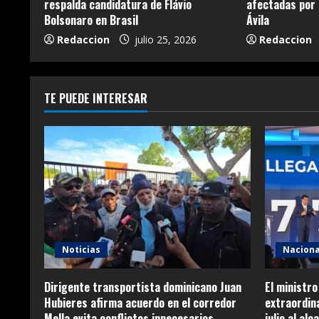
respalda candidatura de Flávio
afectadas por 
Bolsonaro en Brasil
Ávila
Redaccion
julio 25, 2026
Redaccion
TE PUEDE INTERESAR
Noticias
Naciona
Dirigente transportista dominicano Juan
El ministro
Hubieres afirma acuerdo en el corredor
extraordina
Mella evita conflictos innecesarios
julio al al