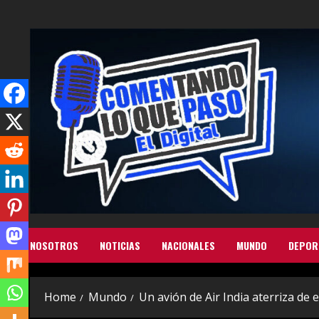
Skip
to
content
NOSOTROS
NOTICIAS
NACIONALES
MUNDO
DEPOR
Home
Mundo
Un avión de Air India aterriza d