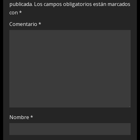
publicada.
Los campos obligatorios están marcados
R
con
*
e
Comentario
*
a
d
i
n
g
Nombre
*