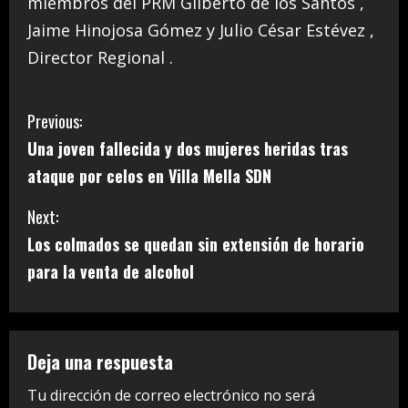
miembros del PRM Gilberto de los Santos ,
Jaime Hinojosa Gómez y Julio César Estévez ,
Director Regional .
C
Previous:
Una joven fallecida y dos mujeres heridas tras
o
ataque por celos en Villa Mella SDN
n
Next:
t
Los colmados se quedan sin extensión de horario
i
para la venta de alcohol
n
u
Deja una respuesta
e
Tu dirección de correo electrónico no será