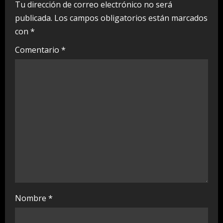
e
Tu dirección de correo electrónico no será
publicada.
Los campos obligatorios están marcados
R
con
*
e
Comentario
*
a
d
i
n
g
Nombre
*