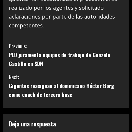
realizado por los agentes y solicitado
aclaraciones por parte de las autoridades
competentes.
C
Previous:
PLD juramenta equipos de trabajo de Gonzalo
o
Castillo en SDN
n
Next:
t
Gigantes reasignan al dominicano Héctor Borg
i
como coach de tercera base
n
u
Deja una respuesta