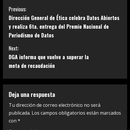
C
Previous:
Dirección General de Ética celebra Datos Abiertos
o
y realiza 6ta. entrega del Premio Nacional de
n
Periodismo de Datos
t
Next:
i
DGA informa que vuelve a superar la
meta de recaudación
n
u
e
Deja una respuesta
R
Tu dirección de correo electrónico no será
publicada.
Los campos obligatorios están marcados
e
con
*