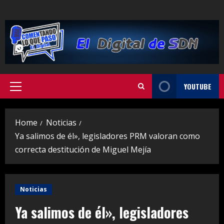
Skip
to
content
YOUTUBE
Primary
Menu
Home
Noticias
Ya salimos de él», legisladores PRM valoran como
correcta destitución de Miguel Mejía
Noticias
Ya salimos de él», legisladores