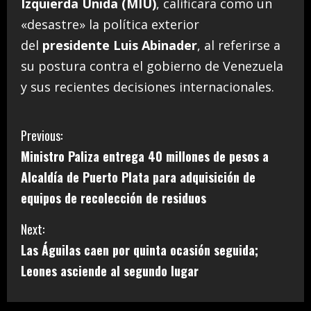
Izquierda Unida (MIU)
, calificara como un
«desastre» la política exterior
del
presidente Luis Abinader
, al referirse a
su postura contra el gobierno de Venezuela
y sus recientes decisiones internacionales.
C
Previous:
Ministro Paliza entrega 40 millones de pesos a
o
Alcaldía de Puerto Plata para adquisición de
n
equipos de recolección de residuos
t
Next:
i
Las Águilas caen por quinta ocasión seguida;
Leones asciende al segundo lugar
n