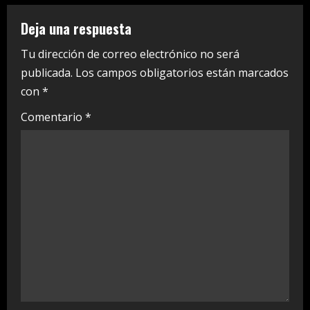
u
e
Deja una respuesta
R
Tu dirección de correo electrónico no será
publicada.
Los campos obligatorios están marcados
e
con
*
a
Comentario
*
d
i
n
g