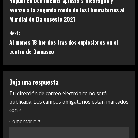
República Dominicana aplasta a Nicaragua y
o
avanza a la segunda ronda de las Eliminatorias al
n
Mundial de Baloncesto 2027
t
Next:
i
Al menos 18 heridos tras dos explosiones en el
centro de Damasco
n
u
e
Deja una respuesta
R
Tu dirección de correo electrónico no será
publicada.
Los campos obligatorios están marcados
e
con
*
a
Comentario
*
d